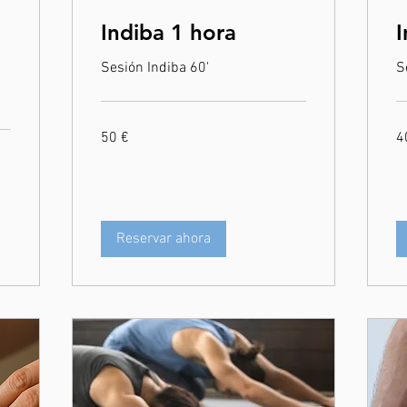
Indiba 1 hora
I
Sesión Indiba 60'
S
50
40
50 €
4
euros
eu
Reservar ahora