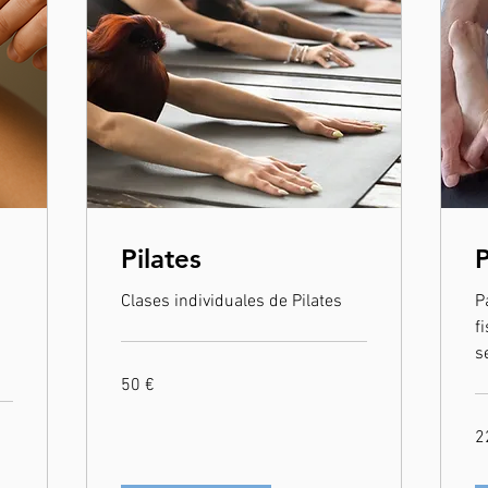
Pilates
P
Clases individuales de Pilates
P
f
s
50
50 €
euros
22
2
eu