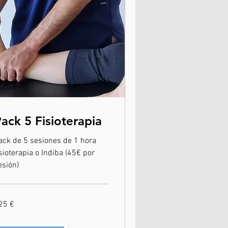
ack 5 Fisioterapia
ack de 5 sesiones de 1 hora
isioterapia o Indiba (45€ por
esión)
5
25 €
ros