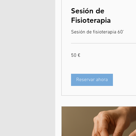
Sesión de
Fisioterapia
Sesión de fisioterapia 60'
50
50 €
euros
Reservar ahora