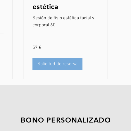
estética
Sesión de fisio estética facial y
corporal 60'
57
57 €
euros
Solicitud de reserva
BONO PERSONALIZADO