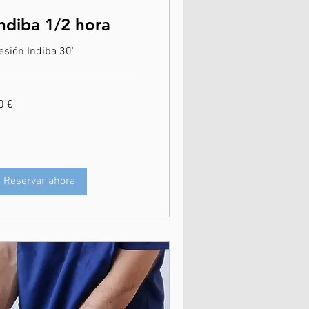
ndiba 1/2 hora
esión Indiba 30'
0 €
ros
Reservar ahora