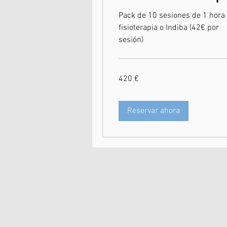
Pack de 10 sesiones de 1 hora
fisioterapia o Indiba (42€ por
sesión)
420
420 €
euros
Reservar ahora