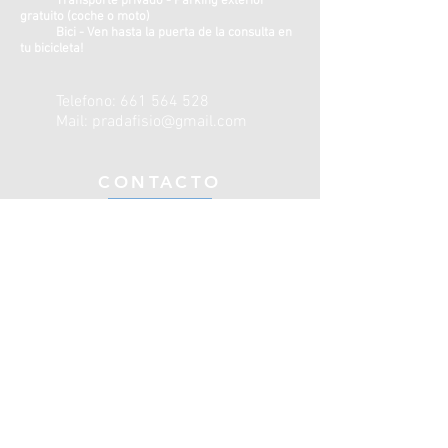
Transporte privado - Parking exterior
gratuito (coche o moto)
Bici - Ven hasta la puerta de la consulta en
tu bicicleta!
Telefono:
661 564 528
Mail:
pradafisio@gmail.com
CONTACTO