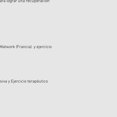
ara lograr una recuperación
Matwork (Francia). y ejercicio
iva y Ejercicio terapéutico