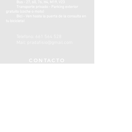
Bus - 27, 60, 76, H4, M19, V23
Transporte privado - Parking exterior
gratuito (coche o moto)
Bici - Ven hasta la puerta de la consulta en
tu bicicleta!
Telefono:
661 564 528
Mail:
pradafisio@gmail.com
CONTACTO